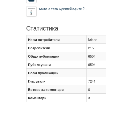
“
Какво е това БукЛмейкърите ?...
”
Статистика
Нови потребители
krisoo
Потребители
215
Общо публикации
6504
Пубилкувани
6504
Нови публикации
Гласували
7241
Вотове за коментари
0
Коментари
3