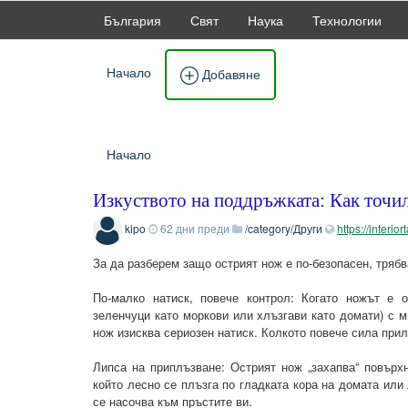
България
Свят
Наука
Технологии
Начало
Добавяне
Начало
Изкуството на поддръжката: Как точил
kipo
62 дни преди
/category/Други
https://interio
За да разберем защо острият нож е по-безопасен, трябв
По-малко натиск, повече контрол: Когато ножът е о
зеленчуци като моркови или хлъзгави като домати) с 
нож изисква сериозен натиск. Колкото повече сила прил
Липса на приплъзване: Острият нож „захапва“ повърх
който лесно се плъзга по гладката кора на домата или
се насочва към пръстите ви.