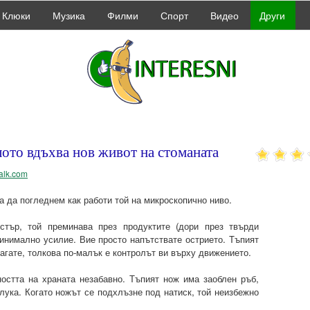
Клюки
Музика
Филми
Спорт
Видео
Други
ото вдъхва нов живот на стоманата
rtalk.com
а да погледнем как работи той на микроскопично ниво.
стър, той преминава през продуктите (дори през твърди
минимално усилие. Вие просто напътствате острието. Тъпият
агате, толкова по-малък е контролът ви върху движението.
ността на храната незабавно. Тъпият нож има заоблен ръб,
 лука. Когато ножът се подхлъзне под натиск, той неизбежно