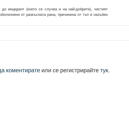
 до инцидент (което се случва и на най-добрите), чистият
езболезнено от разкъсната рана, причинена от тъп и назъбен
 да коментирате
или се регистрирайте
тук
.