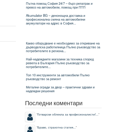
Пътна помощ София 24/7 – бърз репатрак и
превоз на автомобили, помощ при ПТП
Akumulator BG – денонощна доставка и
професионална смяна на автомобилни
акумулатори на адрес в София...
Какво оборудване е необходимо за откриване на
дърводелска работилница Пълно ръководство за
потребителите в региона...
Най-надеждните магазини за техника според
ревюта в България Пълно ръководство за
потребителите...
Топ 10 инструменти за автомобили Пълно
ръководство за ремонт
Метални огради за двор – практични здрави и
надеждни решения
Последни коментари
“
Готварски облекла за професионалисти!...
”
“
Браво, страхотна статия...
”