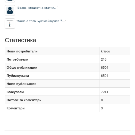
“
Браво, страхотна статия...
”
“
Какво е това БукЛмейкърите ?...
”
Статистика
Нови потребители
krisoo
Потребители
215
Общо публикации
6504
Пубилкувани
6504
Нови публикации
Гласували
7241
Вотове за коментари
0
Коментари
3