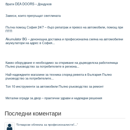
Врати DEA DOORS – Дондуков
Завеси, които прегръщат светлината
Пътна помощ София 24/7 – бърз репатрак и превоз на автомобили, помощ при
ПТП
Akumulator BG – денонощна доставка и професионална смяна на автомобилни
акумулатори на адрес в София...
Какво оборудване е необходимо за откриване на дърводелска работилница
Пълно ръководство за потребителите в региона...
Най-надеждните магазини за техника според ревюта в България Пълно
ръководство за потребителите...
Топ 10 инструменти за автомобили Пълно ръководство за ремонт
Метални огради за двор – практични здрави и надеждни решения
Последни коментари
“
Готварски облекла за професионалисти!...
”