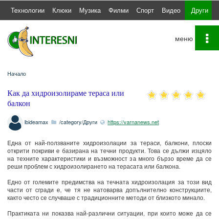
а
Технологии
Клюки
Музика
Филми
Спорт
Видео
Други
To
na
Начало
Как да хидроизолираме тераса или
балкон
lbideamax
/category/Други
https://varnanews.net
Една от най-ползваните хидроизолации за тераси, балкони, плоски
открити покриви е базирана на течни продукти. Това се дължи изцяло
на техните характеристики и възможност за много бързо време да се
реши проблем с хидроизолирането на терасата или балкона.
Едно от големите предимства на течната хидроизолация за този вид
части от сгради е, че тя не натоварва допълнително конструкциите,
както често се случваше с традиционните методи от близкото минало.
Практиката ни показва най-различни ситуации, при които може да се