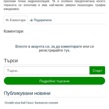
приложи течна хидроизолация. Тя е особено предпочитана когато
терасата се използва и има най-малко умерен пешеходен трафик
ежедневно.
Коментари
Подкрепили
Коментари
Влезте в акаунта си, за да коментирате
или се
регистрирайте
тук
.
Търси
Старт
Подробно търсене
Публикувани новини
Онлайн игра Бай Ганьо: Балкански скокове