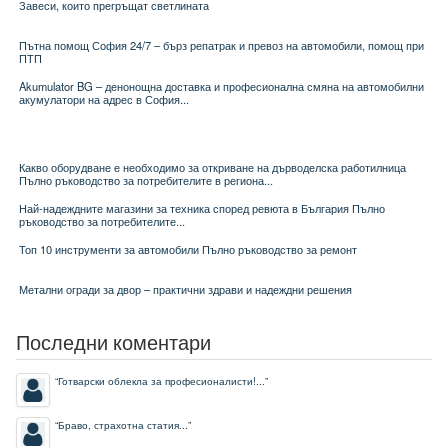
Завеси, които прегръщат светлината
Пътна помощ София 24/7 – бърз репатрак и превоз на автомобили, помощ при
ПТП
Akumulator BG – денонощна доставка и професионална смяна на автомобилни
акумулатори на адрес в София...
Какво оборудване е необходимо за откриване на дърводелска работилница
Пълно ръководство за потребителите в региона...
Най-надеждните магазини за техника според ревюта в България Пълно
ръководство за потребителите...
Топ 10 инструменти за автомобили Пълно ръководство за ремонт
Метални огради за двор – практични здрави и надеждни решения
Последни коментари
“
Готварски облекла за професионалисти!...
”
“
Браво, страхотна статия...
”