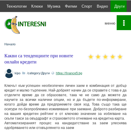
а
Технологии
Клюки
Музика
Филми
Спорт
Видео
Други
To
na
Начало
Какви са тенденциите при новите
онлайн кредити
kipo
/category/Други
https://finance5.bg
Ключът към успешен необезпечен личен заем е комбинация от добър
кредит и малко търпение. Най-добрият начин да се справите с това е да
отделите време да се образовате, така че не само да можете да
научите за всички налични опции, но и да бъдете по-информирани,
когато дойде време да предприемете своя ход. Това също така ще
осигури по-безпроблемно изживяване при заемане. Доброто разбиране
на вашия кредитен рейтинг е от ключово значение за избягване на
скъпи такси за овърдрафт и страховитото отнемане на кредитна карта.
Автоматизираният процес на кандидатстване за заем улеснява
одобряването или отхвърлянето на заем