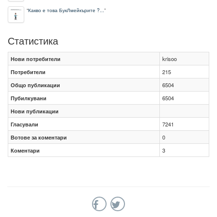
“
Какво е това БукЛмейкърите ?...
”
Статистика
Нови потребители
krisoo
Потребители
215
Общо публикации
6504
Пубилкувани
6504
Нови публикации
Гласували
7241
Вотове за коментари
0
Коментари
3