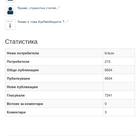
“
Браво, страхотна статия...
”
“
Какво е това БукЛмейкърите ?...
”
Статистика
Нови потребители
krisoo
Потребители
215
Общо публикации
6504
Пубилкувани
6504
Нови публикации
Гласували
7241
Вотове за коментари
0
Коментари
3