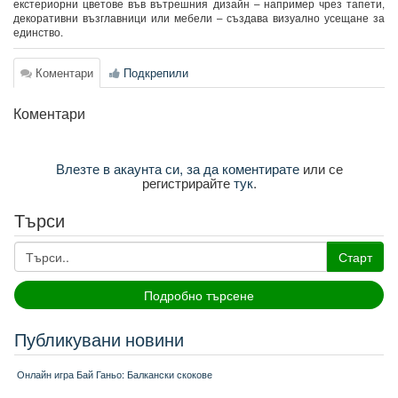
екстериорни цветове във вътрешния дизайн – например чрез тапети,
декоративни възглавници или мебели – създава визуално усещане за
единство.
Коментари
Подкрепили
Коментари
Влезте в акаунта си, за да коментирате
или се
регистрирайте
тук
.
Търси
Старт
Подробно търсене
Публикувани новини
Онлайн игра Бай Ганьо: Балкански скокове