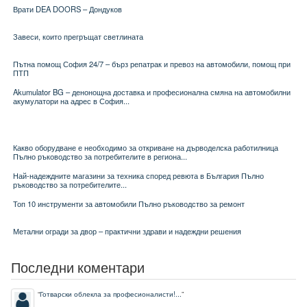
Врати DEA DOORS – Дондуков
Завеси, които прегръщат светлината
Пътна помощ София 24/7 – бърз репатрак и превоз на автомобили, помощ при
ПТП
Akumulator BG – денонощна доставка и професионална смяна на автомобилни
акумулатори на адрес в София...
Какво оборудване е необходимо за откриване на дърводелска работилница
Пълно ръководство за потребителите в региона...
Най-надеждните магазини за техника според ревюта в България Пълно
ръководство за потребителите...
Топ 10 инструменти за автомобили Пълно ръководство за ремонт
Метални огради за двор – практични здрави и надеждни решения
Последни коментари
“
Готварски облекла за професионалисти!...
”