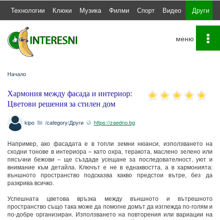
а
Технологии
Клюки
Музика
Филми
Спорт
Видео
Други
To
na
Начало
Хармония между фасада и интериор:
Цветови решения за стилен дом
kipo
/category/Други
https://zaedno.bg
Например, ако фасадата е в топли земни нюанси, използването на
сходни тонове в интериора – като охра, теракота, маслено зелено или
пясъчни бежови – ще създаде усещане за последователност, уют и
внимание към детайла. Ключът е не в еднаквостта, а в хармонията:
външното пространство подсказва какво предстои вътре, без да
разкрива всичко.
Успешната цветова връзка между външното и вътрешното
пространство също така може да помогне домът да изглежда по-голям и
по-добре организиран. Използването на повторения или вариации на