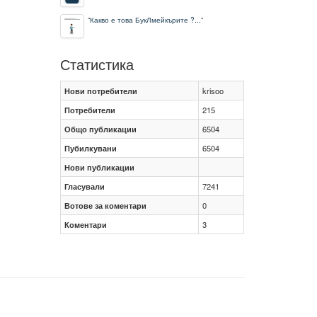
“
Какво е това БукЛмейкърите ?...
”
Статистика
Нови потребители
krisoo
Потребители
215
Общо публикации
6504
Пубилкувани
6504
Нови публикации
Гласували
7241
Вотове за коментари
0
Коментари
3