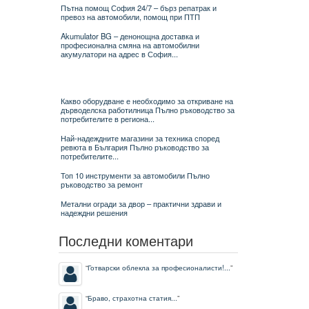
Пътна помощ София 24/7 – бърз репатрак и
превоз на автомобили, помощ при ПТП
Akumulator BG – денонощна доставка и
професионална смяна на автомобилни
акумулатори на адрес в София...
Какво оборудване е необходимо за откриване на
дърводелска работилница Пълно ръководство за
потребителите в региона...
Най-надеждните магазини за техника според
ревюта в България Пълно ръководство за
потребителите...
Топ 10 инструменти за автомобили Пълно
ръководство за ремонт
Метални огради за двор – практични здрави и
надеждни решения
Последни коментари
“
Готварски облекла за професионалисти!...
”
“
Браво, страхотна статия...
”