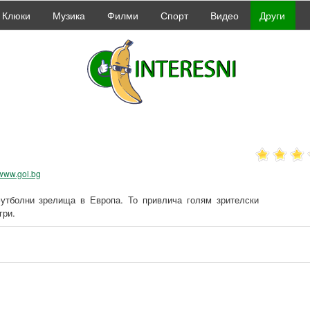
Клюки
Музика
Филми
Спорт
Видео
Други
/www.gol.bg
футболни зрелища в Европа. То привлича голям зрителски
гри.