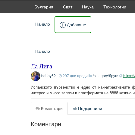
България
Свят
Наука
Технологии
Начало
Добавяне
Начало
Ла Лига
bobby621
297 дни преди
/category/Други
https:/
Испанското първенство е едно от най-атрактивните 
интерес и много залози в платформата на 8888 казино и
Коментари
Подкрепили
Коментари