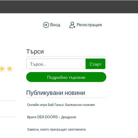
Вход
Регистрация
Търси
Старт
Подробно търсене
Публикувани новини
Онлайн игра Бай Ганьо: Балкански скокове
Врати DEA DOORS – Дондуков
Завеси, които прегръщат светлината