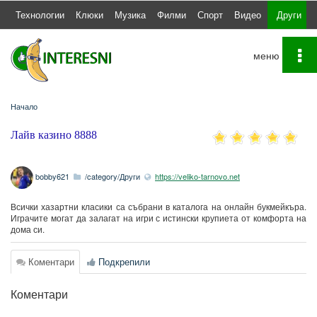
а
Технологии
Клюки
Музика
Филми
Спорт
Видео
Други
To
na
Начало
Лайв казино 8888
bobby621
/category/Други
https://veliko-tarnovo.net
Всички хазартни класики са събрани в каталога на онлайн букмейкъра.
Играчите могат да залагат на игри с истински крупиета от комфорта на
дома си.
Коментари
Подкрепили
Коментари