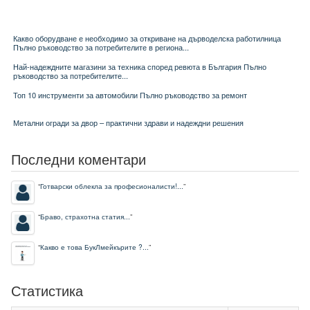
Какво оборудване е необходимо за откриване на дърводелска работилница
Пълно ръководство за потребителите в региона...
Най-надеждните магазини за техника според ревюта в България Пълно
ръководство за потребителите...
Топ 10 инструменти за автомобили Пълно ръководство за ремонт
Метални огради за двор – практични здрави и надеждни решения
Последни коментари
“
Готварски облекла за професионалисти!...
”
“
Браво, страхотна статия...
”
“
Какво е това БукЛмейкърите ?...
”
Статистика