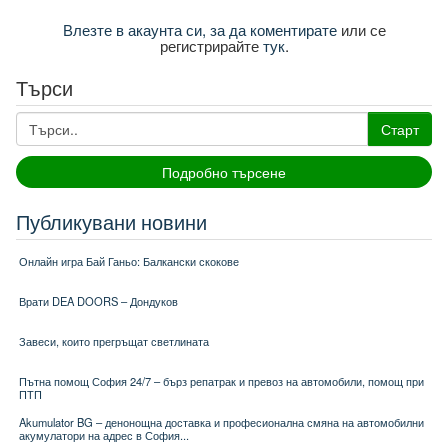
Влезте в акаунта си, за да коментирате
или се
регистрирайте
тук
.
Търси
Старт
Подробно търсене
Публикувани новини
Онлайн игра Бай Ганьо: Балкански скокове
Врати DEA DOORS – Дондуков
Завеси, които прегръщат светлината
Пътна помощ София 24/7 – бърз репатрак и превоз на автомобили, помощ при
ПТП
Akumulator BG – денонощна доставка и професионална смяна на автомобилни
акумулатори на адрес в София...