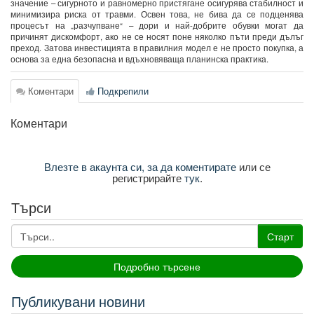
значение – сигурното и равномерно пристягане осигурява стабилност и
минимизира риска от травми. Освен това, не бива да се подценява
процесът на „разчупване“ – дори и най-добрите обувки могат да
причинят дискомфорт, ако не се носят поне няколко пъти преди дълъг
преход. Затова инвестицията в правилния модел е не просто покупка, а
основа за една безопасна и вдъхновяваща планинска практика.
Коментари
Подкрепили
Коментари
Влезте в акаунта си, за да коментирате
или се
регистрирайте
тук
.
Търси
Старт
Подробно търсене
Публикувани новини