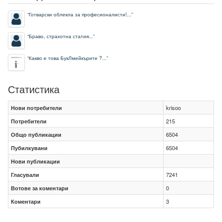
“
Готварски облекла за професионалисти!...
”
“
Браво, страхотна статия...
”
“
Какво е това БукЛмейкърите ?...
”
Статистика
Нови потребители
krisoo
Потребители
215
Общо публикации
6504
Пубилкувани
6504
Нови публикации
Гласували
7241
Вотове за коментари
0
Коментари
3