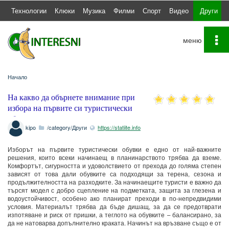
а
Технологии
Клюки
Музика
Филми
Спорт
Видео
Други
To
na
Начало
На какво да обърнете внимание при
избора на първите си туристически
обувки
kipo
/category/Други
https://statiite.info
Изборът на първите туристически обувки е едно от най-важните
решения, които всеки начинаещ в планинарството трябва да вземе.
Комфортът, сигурността и удоволствието от прехода до голяма степен
зависят от това дали обувките са подходящи за терена, сезона и
продължителността на разходките. За начинаещите туристи е важно да
търсят модел с добро сцепление на подметката, защита за глезена и
водоустойчивост, особено ако планират преходи в по-непредвидими
условия. Материалът трябва да бъде дишащ, за да се предотврати
изпотяване и риск от пришки, а теглото на обувките – балансирано, за
да не натоварва допълнително краката. Начинът на връзване също е от