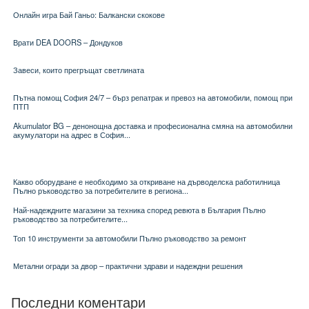
Онлайн игра Бай Ганьо: Балкански скокове
Врати DEA DOORS – Дондуков
Завеси, които прегръщат светлината
Пътна помощ София 24/7 – бърз репатрак и превоз на автомобили, помощ при
ПТП
Akumulator BG – денонощна доставка и професионална смяна на автомобилни
акумулатори на адрес в София...
Какво оборудване е необходимо за откриване на дърводелска работилница
Пълно ръководство за потребителите в региона...
Най-надеждните магазини за техника според ревюта в България Пълно
ръководство за потребителите...
Топ 10 инструменти за автомобили Пълно ръководство за ремонт
Метални огради за двор – практични здрави и надеждни решения
Последни коментари