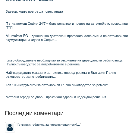
Завеси, които прегръщат светлината
Пътна помощ София 24/7 – бърз репатрак и превоз на автомобили, помощ при
ПТП
Akumulator BG – денонощна доставка и професионална смяна на автомобилни
акумулатори на адрес в София...
Какво оборудване е необходимо за откриване на дърводелска работилница
Пълно ръководство за потребителите в региона...
Най-надеждните магазини за техника според ревюта в България Пълно
ръководство за потребителите...
Топ 10 инструменти за автомобили Пълно ръководство за ремонт
Метални огради за двор – практични здрави и надеждни решения
Последни коментари
“
Готварски облекла за професионалисти!...
”