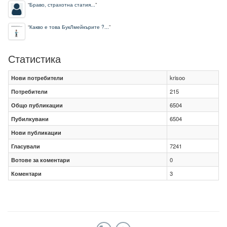
“
Браво, страхотна статия...
”
“
Какво е това БукЛмейкърите ?...
”
Статистика
Нови потребители
krisoo
Потребители
215
Общо публикации
6504
Пубилкувани
6504
Нови публикации
Гласували
7241
Вотове за коментари
0
Коментари
3