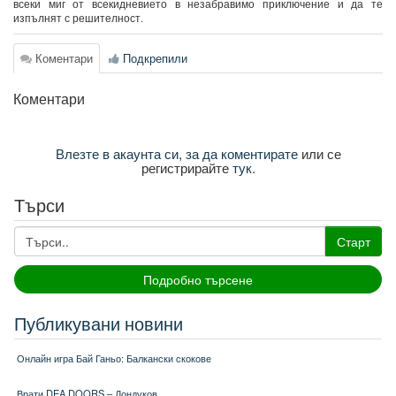
всеки миг от всекидневието в незабравимо приключение и да те
изпълнят с решителност.
Коментари
Подкрепили
Коментари
Влезте в акаунта си, за да коментирате
или се
регистрирайте
тук
.
Търси
Старт
Подробно търсене
Публикувани новини
Онлайн игра Бай Ганьо: Балкански скокове
Врати DEA DOORS – Дондуков