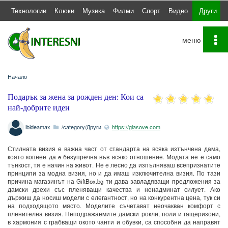
а
Технологии
Клюки
Музика
Филми
Спорт
Видео
Други
To
na
Начало
Подарък за жена за рожден ден: Кои са
най-добрите идеи
lbideamax
/category/Други
https://glasove.com
Стилната визия е важна част от стандарта на всяка изтънчена дама,
която копнее да e безупречна във всяко отношение. Модата не е само
тънкост, тя е начин на живот. Не е лесно да изпълняваш всепризнатите
принципи за модна визия, но и да имаш изключителна визия. По тази
причина магазинът на GiftBox.bg ти дава завладяващи предложения за
дамски дрехи със пленяващи качества и ненадминат силует. Ако
държиш да носиш модели с елегантност, но на конкурентна цена, тук си
на подходящото място. Моделите съчетават неочакван комфорт с
пленителна визия. Неподражаемите дамски рокли, поли и гащеризони,
в хармония с грабващи окото чанти и обувки, са способни да направят