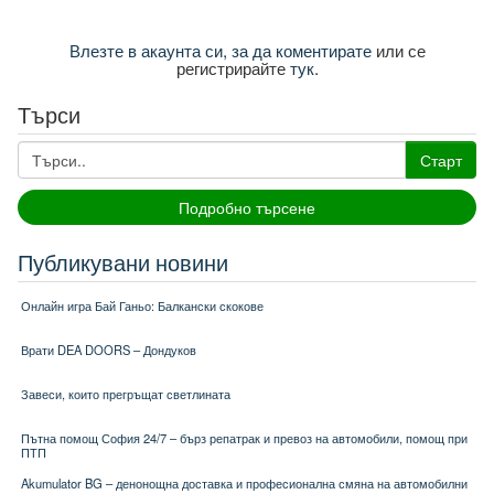
Влезте в акаунта си, за да коментирате
или се
регистрирайте
тук
.
Търси
Старт
Подробно търсене
Публикувани новини
Онлайн игра Бай Ганьо: Балкански скокове
Врати DEA DOORS – Дондуков
Завеси, които прегръщат светлината
Пътна помощ София 24/7 – бърз репатрак и превоз на автомобили, помощ при
ПТП
Akumulator BG – денонощна доставка и професионална смяна на автомобилни