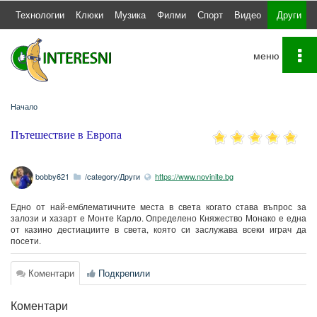
а
Технологии
Клюки
Музика
Филми
Спорт
Видео
Други
To
na
Начало
Пътешествие в Европа
bobby621
/category/Други
https://www.novinite.bg
Едно от най-емблематичните места в света когато става въпрос за
залози и хазарт е Монте Карло. Определено Княжество Монако е една
от казино дестиациите в света, която си заслужава всеки играч да
посети.
Коментари
Подкрепили
Коментари