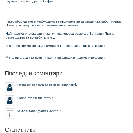
акумулатори на адрес в София...
Какво оборудване е необходимо за откриване на дърводелска работилница
Пълно ръководство за потребителите в региона...
Най-надеждните магазини за техника според ревюта в България Пълно
ръководство за потребителите...
Топ 10 инструменти за автомобили Пълно ръководство за ремонт
Метални огради за двор – практични здрави и надеждни решения
Последни коментари
“
Готварски облекла за професионалисти!...
”
“
Браво, страхотна статия...
”
“
Какво е това БукЛмейкърите ?...
”
Статистика