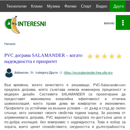
а
Технологии
Клюки
Музика
Филми
Спорт
Видео
Други
To
na
Начало
PVC дограма SALAMANDER – когато
надеждността е приоритет
lbideamax
/category/Други
https://pvcsalamander.free.site.pro
Във времена, когато качеството е решаващо, PVC-Salamander.com
предлага дограма, която съчетава немска инженерна прецизност и
модерен дизайн. Системите SALAMANDER са проектирани да
предоставят максимална енергийна ефективност и отлична
шумоизолация, което прави дома ви комфортен и икономичен.
Профилите са устойчиви на външни условия – от дъжд и студ до силно
слънце, като запазват своите свойства години наред. За разлика от
алуминиевата дограма, PVC вариантът предлага по-достъпна цена и
по-добра изолация, без компромис с надеждността. Това е избор за
хората, които ценят спокойствието, сигурността и дълготрайността.