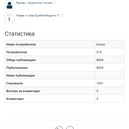
“
Браво, страхотна статия...
”
“
Какво е това БукЛмейкърите ?...
”
Статистика
Нови потребители
krisoo
Потребители
215
Общо публикации
6504
Пубилкувани
6504
Нови публикации
Гласували
7241
Вотове за коментари
0
Коментари
3