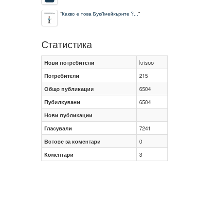
“
Какво е това БукЛмейкърите ?...
”
Статистика
Нови потребители
krisoo
Потребители
215
Общо публикации
6504
Пубилкувани
6504
Нови публикации
Гласували
7241
Вотове за коментари
0
Коментари
3