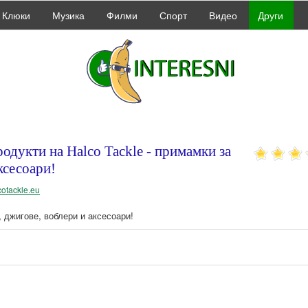
Клюки
Музика
Филми
Спорт
Видео
Други
дукти на Halco Tackle - примамки за
ксесоари!
lcotackle.eu
, джигове, воблери и аксесоари!