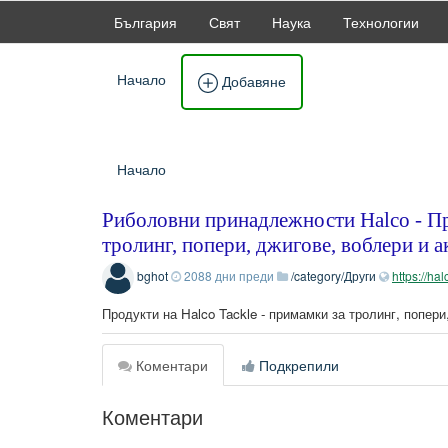
България
Свят
Наука
Технологии
Начало
Добавяне
Начало
Риболовни принадлежности Halco - Про
тролинг, попери, джигове, воблери и а
bghot
2088 дни преди
/category/Други
https://ha
Продукти на Halco Tackle - примамки за тролинг, попери
Коментари
Подкрепили
Коментари