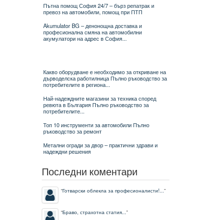
Пътна помощ София 24/7 – бърз репатрак и
превоз на автомобили, помощ при ПТП
Akumulator BG – денонощна доставка и
професионална смяна на автомобилни
акумулатори на адрес в София...
Какво оборудване е необходимо за откриване на
дърводелска работилница Пълно ръководство за
потребителите в региона...
Най-надеждните магазини за техника според
ревюта в България Пълно ръководство за
потребителите...
Топ 10 инструменти за автомобили Пълно
ръководство за ремонт
Метални огради за двор – практични здрави и
надеждни решения
Последни коментари
“
Готварски облекла за професионалисти!...
”
“
Браво, страхотна статия...
”