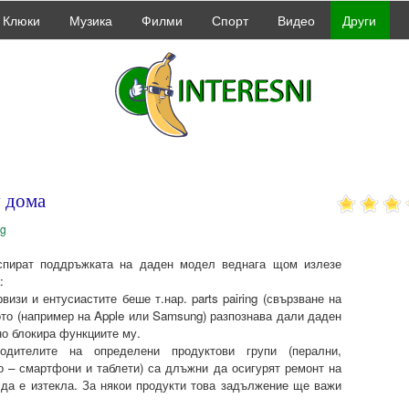
Клюки
Музика
Филми
Спорт
Видео
Други
у дома
bg
спират поддръжката на даден модел веднага щом излезе
:
изи и ентусиастите беше т.нар. parts pairing (свързване на
вото (например на Apple или Samsung) разпознава дали даден
но блокира функциите му.
одителите на определени продуктови групи (перални,
о – смартфони и таблети) са длъжни да осигурят ремонт на
 да е изтекла. За някои продукти това задължение ще важи