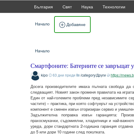
България
Свят
Наука
Технологии
Начало
Добавяне
Начало
Смартфоните: Батериите се завръщат 
kipo
63 дни преди
/category/Други
https://rnews.
Досега производителите имаха пълната свобода да 
следващият. Новият закон променя правилата на играта
Един от най-големите проблеми пред независимите серв
частите) – практика, при която софтуерът на устройст
компонент е сменен извън оторизиран сервиз и умишле
Задължителна поправка извън гаранцията: Произв
прахосмукачки, съдомиялни, хладилници и най-важнот
уреда, дори стандартната 2-годишна гаранция отдавна
до 5 или дори 10 години след покупката.