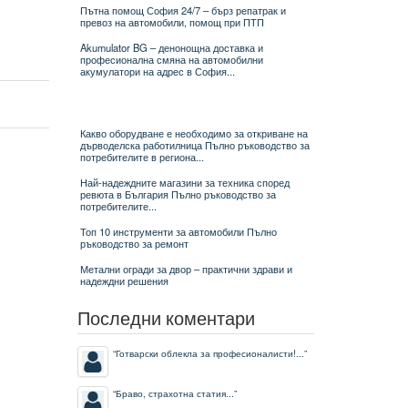
Пътна помощ София 24/7 – бърз репатрак и
превоз на автомобили, помощ при ПТП
Akumulator BG – денонощна доставка и
професионална смяна на автомобилни
акумулатори на адрес в София...
Какво оборудване е необходимо за откриване на
дърводелска работилница Пълно ръководство за
потребителите в региона...
Най-надеждните магазини за техника според
ревюта в България Пълно ръководство за
потребителите...
Топ 10 инструменти за автомобили Пълно
ръководство за ремонт
Метални огради за двор – практични здрави и
надеждни решения
Последни коментари
“
Готварски облекла за професионалисти!...
”
“
Браво, страхотна статия...
”