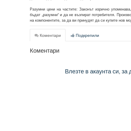
Разумни цени на частите: Законът изрично упоменава
бъдат „разумни“ и да не възпират потребителя. Произв
на компонентите, за да ви принудят да си купите нов м
Коментари
Подкрепили
Коментари
Влезте в акаунта си, за