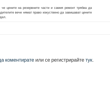
, че цените на резервните части и самия ремонт трябва да
одителите вече нямат право изкуствено да завишават цените
одел.
 да коментирате
или се регистрирайте
тук
.