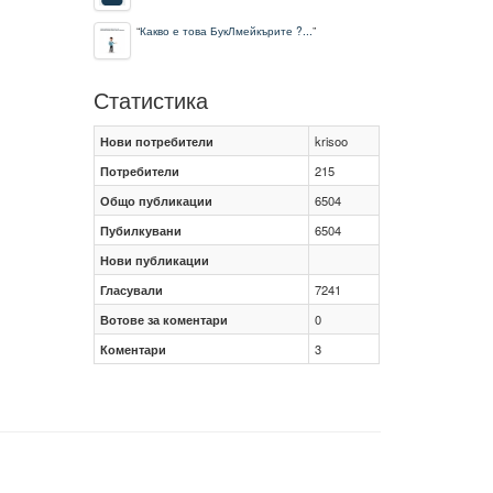
“
Какво е това БукЛмейкърите ?...
”
Статистика
Нови потребители
krisoo
Потребители
215
Общо публикации
6504
Пубилкувани
6504
Нови публикации
Гласували
7241
Вотове за коментари
0
Коментари
3