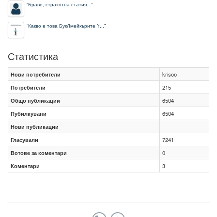
“
Браво, страхотна статия...
”
“
Какво е това БукЛмейкърите ?...
”
Статистика
Нови потребители
krisoo
Потребители
215
Общо публикации
6504
Пубилкувани
6504
Нови публикации
Гласували
7241
Вотове за коментари
0
Коментари
3