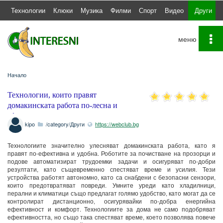
а
Технологии
Клюки
Музика
Филми
Спорт
Видео
Други
To
na
Начало
Технологии, които правят
домакинската работа по-лесна и
ефективн
kipo
/category/Други
https://webclub.bg
Технологиите значително улесняват домакинската работа, като я
правят по-ефективна и удобна. Роботите за почистване на прозорци и
подове автоматизират трудоемки задачи и осигуряват по-добри
резултати, като същевременно спестяват време и усилия. Тези
устройства работят автономно, като са снабдени с безопасни сензори,
които предотвратяват повреди. Умните уреди като хладилници,
перални и климатици също предлагат голямо удобство, като могат да се
контролират дистанционно, осигурявайки по-добра енергийна
ефективност и комфорт. Технологиите за дома не само подобряват
ефективността, но също така спестяват време, което позволява повече