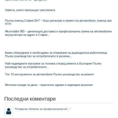
Завеси, които прегръщат светлината
Пътна помощ София 24/7 – бърз репатрак и превоз на автомобили, помощ при
ПТП
Akumulator BG – денонощна доставка и професионална смяна на автомобилни
акумулатори на адрес в София...
Какво оборудване е необходимо за откриване на дърводелска работилница
Пълно ръководство за потребителите в региона...
Най-надеждните магазини за техника според ревюта в България Пълно
ръководство за потребителите...
Топ 10 инструменти за автомобили Пълно ръководство за ремонт
Метални огради за двор – практични здрави и надеждни решения
Последни коментари
“
Готварски облекла за професионалисти!...
”