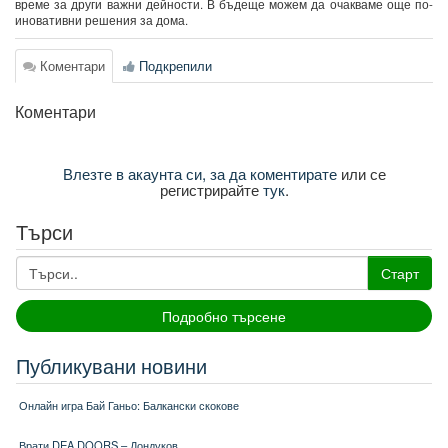
време за други важни дейности. В бъдеще можем да очакваме още по-
иновативни решения за дома.
Коментари
Подкрепили
Коментари
Влезте в акаунта си, за да коментирате
или се
регистрирайте
тук
.
Търси
Старт
Подробно търсене
Публикувани новини
Онлайн игра Бай Ганьо: Балкански скокове
Врати DEA DOORS – Дондуков