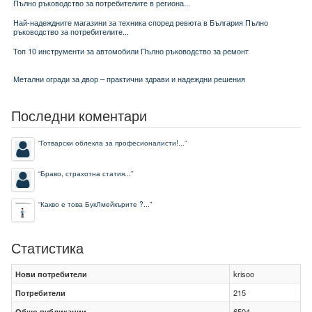
Пълно ръководство за потребителите в региона...
Най-надеждните магазини за техника според ревюта в България Пълно
ръководство за потребителите...
Топ 10 инструменти за автомобили Пълно ръководство за ремонт
Метални огради за двор – практични здрави и надеждни решения
Последни коментари
“
Готварски облекла за професионалисти!...
”
“
Браво, страхотна статия...
”
“
Какво е това БукЛмейкърите ?...
”
Статистика
Нови потребители
krisoo
Потребители
215
Общо публикации
6504