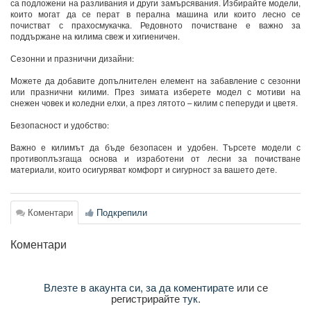
са подложени на разливания и други замърсявания. Избирайте модели,
които могат да се перат в перална машина или които лесно се
почистват с прахосмукачка. Редовното почистване е важно за
поддържане на килима свеж и хигиеничен.
Сезонни и празнични дизайни:
Можете да добавите допълнителен елемент на забавление с сезонни
или празнични килими. През зимата изберете модел с мотиви на
снежен човек и коледни елхи, а през лятото – килим с пеперуди и цветя.
Безопасност и удобство:
Важно е килимът да бъде безопасен и удобен. Търсете модели с
противоплъзгаща основа и изработени от лесни за почистване
материали, които осигуряват комфорт и сигурност за вашето дете.
Коментари
Подкрепили
Коментари
Влезте в акаунта си, за да коментирате
или се
регистрирайте
тук
.