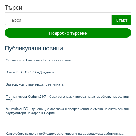
Търси
Старт
Подробно търсене
Публикувани новини
Онлайн игра Бай Ганьо: Балкански скокове
Врати DEA DOORS – Дондуков
Завеси, които прегръщат светлината
Пътна помощ София 24/7 – бърз репатрак и превоз на автомобили, помощ при
ПТП
Akumulator BG – денонощна доставка и професионална смяна на автомобилни
акумулатори на адрес в София...
Какво оборудване е необходимо за откриване на дърводелска работилница