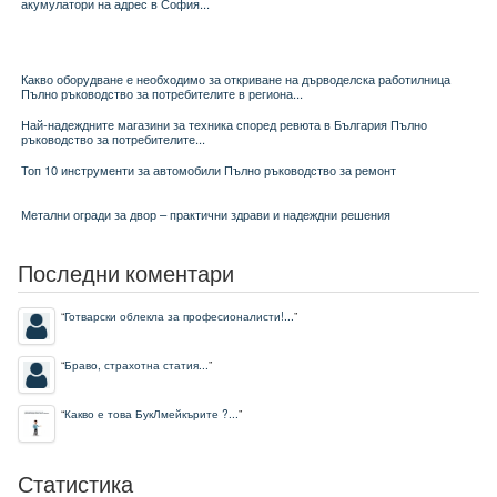
акумулатори на адрес в София...
Какво оборудване е необходимо за откриване на дърводелска работилница
Пълно ръководство за потребителите в региона...
Най-надеждните магазини за техника според ревюта в България Пълно
ръководство за потребителите...
Топ 10 инструменти за автомобили Пълно ръководство за ремонт
Метални огради за двор – практични здрави и надеждни решения
Последни коментари
“
Готварски облекла за професионалисти!...
”
“
Браво, страхотна статия...
”
“
Какво е това БукЛмейкърите ?...
”
Статистика