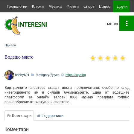
а
Технологии
Клюки
Музика
Филми
Спорт
Видео
Други
To
na
Начало
Водещо място
bobby621
/category/Други
https://lupa.bg
Виртуалните спортове стават доста предпочитани, особенно след
интегрирането им в онлайн букмейкърите. Една от водещите
платформи за онлайн залози 8888 казино предлага голямо
разнообразие от виртуални спортове.
Коментари
Подкрепили
Коментари