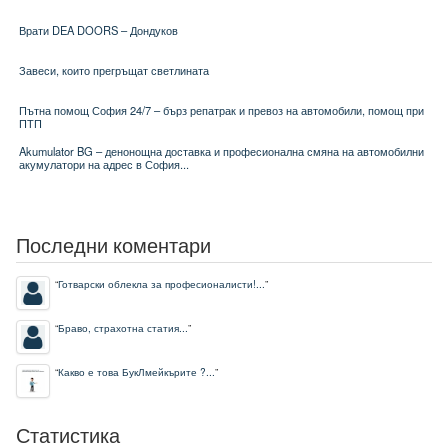
Врати DEA DOORS – Дондуков
Завеси, които прегръщат светлината
Пътна помощ София 24/7 – бърз репатрак и превоз на автомобили, помощ при
ПТП
Akumulator BG – денонощна доставка и професионална смяна на автомобилни
акумулатори на адрес в София...
Последни коментари
“
Готварски облекла за професионалисти!...
”
“
Браво, страхотна статия...
”
“
Какво е това БукЛмейкърите ?...
”
Статистика