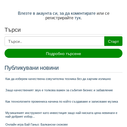
Влезте в акаунта си, за да коментирате
или се
регистрирайте
тук
.
Търси
Старт
Подробно търсене
Публикувани новини
Как да изберем качествена озвучителна техника без да харчим излишно
Защо качественият звук е толкова важен за събития бизнес и забавление
Как технологиите промениха начина по който създаваме и записваме музика
Музикалният инструмент като инвестиция защо най-ниската цена невинаги е
най-добрият избор...
Онлайн игра Бай Ганьо: Балкански скокове