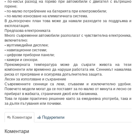
• по-нисък разход на гориво при автомобили с двигател с вътрешно
горене;
• по-малко потребление на батерията при електромобили;
• по-малко износване на климатичната система.
В дългосрочен план това може да намали разходите за поддръжка и
експлоатация.
Предпазва електрониката
Много съвременни автомобили разполагат с чувствителна електроника,
включително:
• мултимедийни дисплеи;
• навигационни системи;
• цифрови приборни панели;
• камери и сензори.
Прекомерната температура може да съкрати живота на тези
компоненти или временно да наруши работата им. Сенникът намалява
риска от прегряване и осигурява допълнителна защита.
Лесен за използване и съхранение
Съвременните сенници са леки, сгъваеми и изключително удобни.
Повечето модели могат да се поставят за по-малко от минута и лесно се
прибират в жабката, страничния джоб или багажника.
Това ги прави практично решение както за ежедневна употреба, така и
за дълги пътувания или почивки.
Коментари
Подкрепили
Коментари