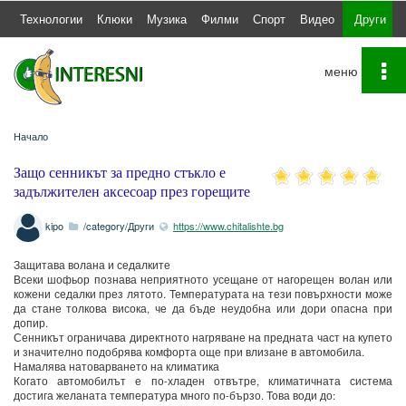
а
Технологии
Клюки
Музика
Филми
Спорт
Видео
Други
To
na
Начало
Защо сенникът за предно стъкло е
задължителен аксесоар през горещите
летни месеци
kipo
/category/Други
https://www.chitalishte.bg
Защитава волана и седалките
Всеки шофьор познава неприятното усещане от нагорещен волан или
кожени седалки през лятото. Температурата на тези повърхности може
да стане толкова висока, че да бъде неудобна или дори опасна при
допир.
Сенникът ограничава директното нагряване на предната част на купето
и значително подобрява комфорта още при влизане в автомобила.
Намалява натоварването на климатика
Когато автомобилът е по-хладен отвътре, климатичната система
достига желаната температура много по-бързо. Това води до: