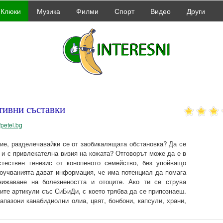
Клюки
Музика
Филми
Спорт
Видео
Други
ивни съставки
//petel.bg
ие, разделечавайки се от заобикалящата обстановка? Да се
 и с привлекателна визия на кожата? Отговорът може да е в
стествен генезис от конопеното семейство, без упойващо
роучванията дават информация, че има потенциал да помага
нижаване на болезнеността и отоците. Ако ти се струва
ите артикули със СиБиДи, с което трябва да се припознаеш.
пазони канабидиолни олиа, цвят, бонбони, капсули, храни,