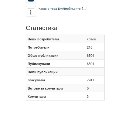
“
Какво е това БукЛмейкърите ?...
”
Статистика
Нови потребители
krisoo
Потребители
215
Общо публикации
6504
Пубилкувани
6504
Нови публикации
Гласували
7241
Вотове за коментари
0
Коментари
3