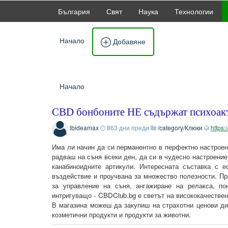
България
Свят
Наука
Технологии
Начало
Добавяне
Начало
CBD бонбоните НЕ съдържат психоакт
lbideamax
863 дни преди
/category/Клюки
https:
Има ли начин да си перманентно в перфектно настроен
радваш на съня всеки ден, да си в чудесно настроение
канабиноидните артикули. Интересната съставка с е
въздействие и проучвана за множество полезности. П
за управление на съня, ангажиране на релакса, по
интригуващо - CBDClub.bg е светът на висококачествен
В магазина можеш да закупиш на страхотни ценови диа
козметични продукти и продукти за животни.