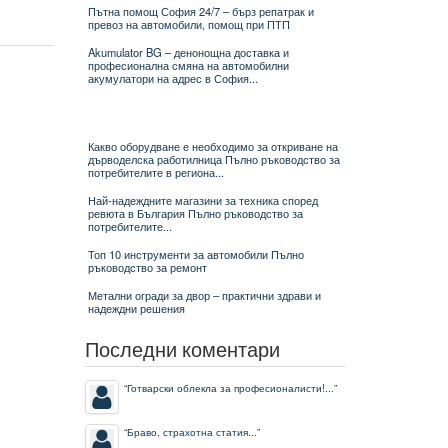
Пътна помощ София 24/7 – бърз репатрак и
превоз на автомобили, помощ при ПТП
Akumulator BG – денонощна доставка и
професионална смяна на автомобилни
акумулатори на адрес в София...
Какво оборудване е необходимо за откриване на
дърводелска работилница Пълно ръководство за
потребителите в региона...
Най-надеждните магазини за техника според
ревюта в България Пълно ръководство за
потребителите...
Топ 10 инструменти за автомобили Пълно
ръководство за ремонт
Метални огради за двор – практични здрави и
надеждни решения
Последни коментари
“
Готварски облекла за професионалисти!...
”
“
Браво, страхотна статия...
”