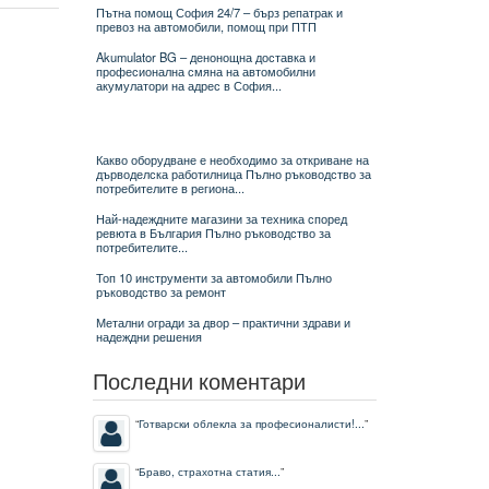
Пътна помощ София 24/7 – бърз репатрак и
превоз на автомобили, помощ при ПТП
Akumulator BG – денонощна доставка и
професионална смяна на автомобилни
акумулатори на адрес в София...
Какво оборудване е необходимо за откриване на
дърводелска работилница Пълно ръководство за
потребителите в региона...
Най-надеждните магазини за техника според
ревюта в България Пълно ръководство за
потребителите...
Топ 10 инструменти за автомобили Пълно
ръководство за ремонт
Метални огради за двор – практични здрави и
надеждни решения
Последни коментари
“
Готварски облекла за професионалисти!...
”
“
Браво, страхотна статия...
”