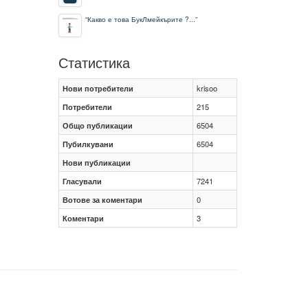
“
Какво е това БукЛмейкърите ?...
”
Статистика
Нови потребители
krisoo
Потребители
215
Общо публикации
6504
Пубилкувани
6504
Нови публикации
Гласували
7241
Вотове за коментари
0
Коментари
3