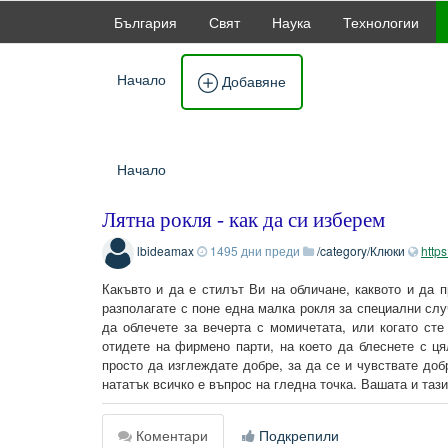
България
Свят
Наука
Технологии
Начало
Добавяне
Начало
Лятна рокля - как да си изберем
lbideamax
1495 дни преди
/category/Клюки
https
Какъвто и да е стилът Ви на обличане, каквото и да 
разполагате с поне една малка рокля за специални сл
да облечете за вечерта с момичетата, или когато ст
отидете на фирмено парти, на което да блеснете с ц
просто да изглеждате добре, за да се и чувствате доб
нататък всичко е въпрос на гледна точка. Вашата и тази
Коментари
Подкрепили