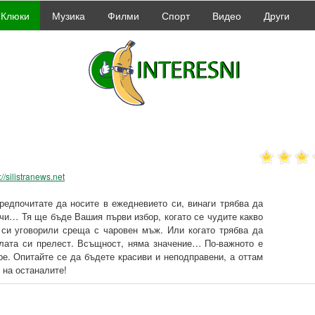
Клюки
Музика
Филми
Спорт
Видео
Други
://silistranews.net
предпочитате да носите в ежедневието си, винаги трябва да
учи… Тя ще бъде Вашия първи избор, когато се чудите какво
е си уговорили среща с чаровен мъж. Или когато трябва да
ялата си прелест. Всъщност, няма значение… По-важното е
ре. Опитайте се да бъдете красиви и неподправени, а оттам
 на останалите!