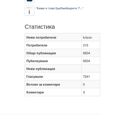
“
Какво е това БукЛмейкърите ?...
”
Статистика
Нови потребители
krisoo
Потребители
215
Общо публикации
6504
Пубилкувани
6504
Нови публикации
Гласували
7241
Вотове за коментари
0
Коментари
3