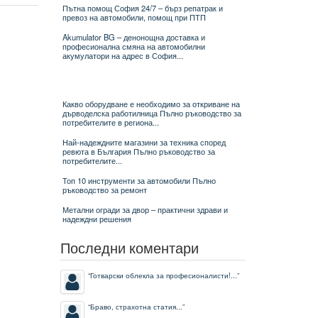
Пътна помощ София 24/7 – бърз репатрак и
превоз на автомобили, помощ при ПТП
Akumulator BG – денонощна доставка и
професионална смяна на автомобилни
акумулатори на адрес в София...
Какво оборудване е необходимо за откриване на
дърводелска работилница Пълно ръководство за
потребителите в региона...
Най-надеждните магазини за техника според
ревюта в България Пълно ръководство за
потребителите...
Топ 10 инструменти за автомобили Пълно
ръководство за ремонт
Метални огради за двор – практични здрави и
надеждни решения
Последни коментари
“
Готварски облекла за професионалисти!...
”
“
Браво, страхотна статия...
”