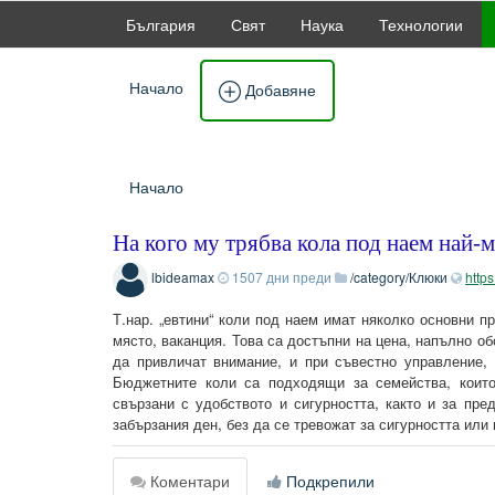
България
Свят
Наука
Технологии
Начало
Добавяне
Начало
На кого му трябва кола под наем най-
lbideamax
1507 дни преди
/category/Клюки
https
Т.нар. „евтини“ коли под наем имат няколко основни п
място, ваканция. Това са достъпни на цена, напълно об
да привличат внимание, и при съвестно управление,
Бюджетните коли са подходящи за семейства, които
свързани с удобството и сигурността, както и за пре
забързания ден, без да се тревожат за сигурността или
Коментари
Подкрепили