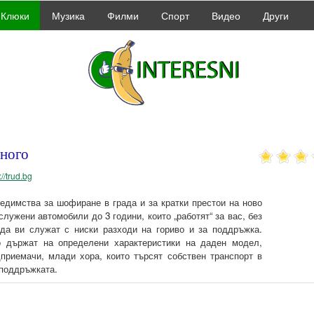
Клюки
Музика
Филми
Спорт
Видео
Други
много
://trud.bg
редимства за шофиране в града и за кратки престои на ново
служени автомобили до 3 години, които „работят“ за вас, без
 да ви служат с ниски разходи на гориво и за поддръжка.
 държат на определени характеристики на даден модел,
дприемачи, млади хора, които търсят собствен транспорт в
 поддръжката.