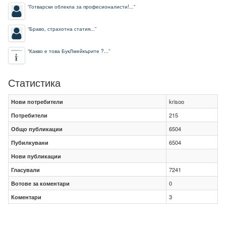
“
Готварски облекла за професионалисти!...
”
“
Браво, страхотна статия...
”
“
Какво е това БукЛмейкърите ?...
”
Статистика
Нови потребители
krisoo
Потребители
215
Общо публикации
6504
Пубилкувани
6504
Нови публикации
Гласували
7241
Вотове за коментари
0
Коментари
3