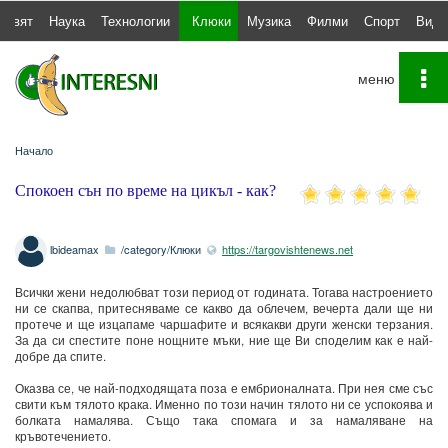
Свят
Наука
Технологии
Клюки
Музика
Филми
Спорт
Виде
To
na
Начало
Спокоен сън по време на цикъл - как?
lbideamax
/category/Клюки
https://targovishtenews.net
Всички жени недолюбват този период от годината. Тогава настроението
ни се скапва, притесняваме се какво да облечем, вечерта дали ще ни
протече и ще изцапаме чаршафите и всякакви други женски терзания.
За да си спестите поне нощните мъки, ние ще Ви споделим как е най-
добре да спите.
Оказва се, че най-подходящата поза е ембрионалната. При нея сме със
свити към тялото крака. Именно по този начин тялото ни се успокоява и
болката намалява. Също така спомага и за намаляване на
кръвотечението.