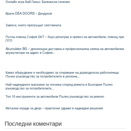
Онлайн игра Бай Ганьо: Балкански скокове
Врати DEA DOORS – Дондуков
Завеси, които прегръщат светлината
Пътна помощ София 24/7 – бърз репатрак и превоз на автомобили, помощ при
ПТП
Akumulator BG – денонощна доставка и професионална смяна на автомобилни
акумулатори на адрес в София...
Какво оборудване е необходимо за откриване на дърводелска работилница
Пълно ръководство за потребителите в региона...
Най-надеждните магазини за техника според ревюта в България Пълно
ръководство за потребителите...
Топ 10 инструменти за автомобили Пълно ръководство за ремонт
Метални огради за двор – практични здрави и надеждни решения
Последни коментари