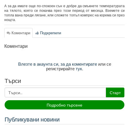
А за да имате още по-спокоен сън е добре да смъкнете температурата
на тялото, която се покачва през този период от месеца. Вземете си
топла вана преди лягане, или сложете топъл компрес на корема си през
нощта.
Коментари
Подкрепили
Коментари
Влезте в акаунта си, за да коментирате
или се
регистрирайте
тук
.
Търси
Старт
Подробно търсене
Публикувани новини