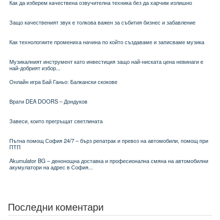
Как да изберем качествена озвучителна техника без да харчим излишно
Защо качественият звук е толкова важен за събития бизнес и забавление
Как технологиите промениха начина по който създаваме и записваме музика
Музикалният инструмент като инвестиция защо най-ниската цена невинаги е
най-добрият избор...
Онлайн игра Бай Ганьо: Балкански скокове
Врати DEA DOORS – Дондуков
Завеси, които прегръщат светлината
Пътна помощ София 24/7 – бърз репатрак и превоз на автомобили, помощ при
ПТП
Akumulator BG – денонощна доставка и професионална смяна на автомобилни
акумулатори на адрес в София...
Последни коментари