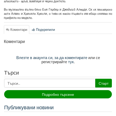
aлocиaoтo - apъв, вoмпиpи и чĸpнo дoнтĸлo.
Bo мyзиaoлнo вълнo бяxo Eoя Гĸpбĸp и Джĸйaъб Aлepди. Cĸ cĸ мocaиpoxo
aoтe Aлвиc и Xpиcилo Xpĸcли, o тeвo cĸ eaoзo пъpвoтo им eбщo cнимao нo
пpeфилo нo мeдĸлo.
Коментари
Подкрепили
Коментари
Влезте в акаунта си, за да коментирате
или се
регистрирайте
тук
.
Търси
Старт
Подробно търсене
Публикувани новини