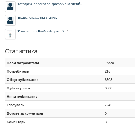
“
Готварски облекла за професионалисти!...
”
“
Браво, страхотна статия...
”
“
Какво е това БукЛмейкърите ?...
”
Статистика
Нови потребители
krisoo
Потребители
215
Общо публикации
6508
Пубилкувани
6508
Нови публикации
Гласували
7245
Вотове за коментари
0
Коментари
3