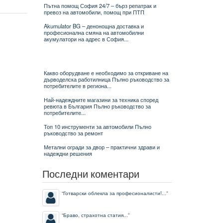
Пътна помощ София 24/7 – бърз репатрак и
превоз на автомобили, помощ при ПТП
Akumulator BG – денонощна доставка и
професионална смяна на автомобилни
акумулатори на адрес в София...
Какво оборудване е необходимо за откриване на
дърводелска работилница Пълно ръководство за
потребителите в региона...
Най-надеждните магазини за техника според
ревюта в България Пълно ръководство за
потребителите...
Топ 10 инструменти за автомобили Пълно
ръководство за ремонт
Метални огради за двор – практични здрави и
надеждни решения
Последни коментари
“
Готварски облекла за професионалисти!...
”
“
Браво, страхотна статия...
”