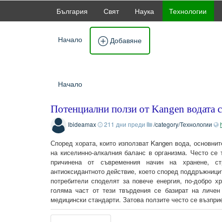
България
Свят
Наука
Технологии
Начало
Добавяне
Начало
Потенциални ползи от Kangen водата
lbideamax
211 дни преди
/category/Технологии
Според хората, които използват Kangen вода, основнит
на киселинно-алкалния баланс в организма. Често се
причинена от съвременния начин на хранене, с
антиоксидантното действие, което според поддръжници
потребители споделят за повече енергия, по-добро х
голяма част от тези твърдения се базират на личен
медицински стандарти. Затова ползите често се възпри