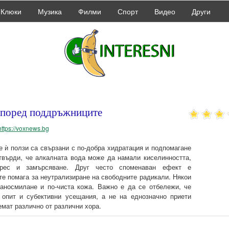
Клюки
Музика
Филми
Спорт
Видео
Други
 според поддръжниците
https://voxnews.bg
е ѝ ползи са свързани с по-добра хидратация и подпомагане
 твърди, че алкалната вода може да намали киселинността,
трес и замърсяване. Друг често споменаван ефект е
те помага за неутрализиране на свободните радикали. Някои
раносмилане и по-чиста кожа. Важно е да се отбележи, че
 опит и субективни усещания, а не на еднозначно приети
емат различно от различни хора.