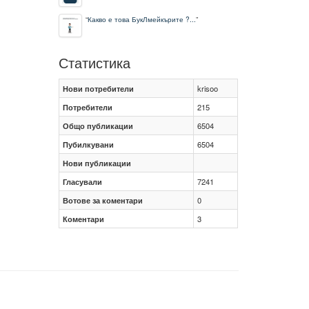
“
Какво е това БукЛмейкърите ?...
”
Статистика
Нови потребители
krisoo
Потребители
215
Общо публикации
6504
Пубилкувани
6504
Нови публикации
Гласували
7241
Вотове за коментари
0
Коментари
3