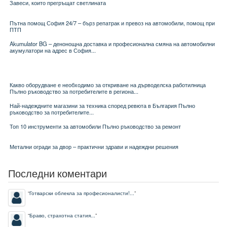
Завеси, които прегръщат светлината
Пътна помощ София 24/7 – бърз репатрак и превоз на автомобили, помощ при
ПТП
Akumulator BG – денонощна доставка и професионална смяна на автомобилни
акумулатори на адрес в София...
Какво оборудване е необходимо за откриване на дърводелска работилница
Пълно ръководство за потребителите в региона...
Най-надеждните магазини за техника според ревюта в България Пълно
ръководство за потребителите...
Топ 10 инструменти за автомобили Пълно ръководство за ремонт
Метални огради за двор – практични здрави и надеждни решения
Последни коментари
“
Готварски облекла за професионалисти!...
”
“
Браво, страхотна статия...
”