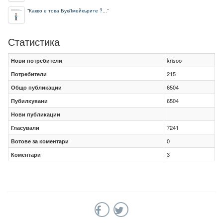
“
Какво е това БукЛмейкърите ?...
”
Статистика
Нови потребители
krisoo
Потребители
215
Общо публикации
6504
Пубилкувани
6504
Нови публикации
Гласували
7241
Вотове за коментари
0
Коментари
3