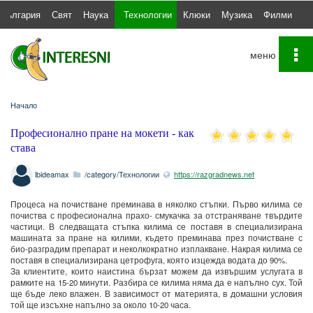
България
Свят
Наука
Технологии
Клюки
Музика
Филми
С
To
na
Начало
Професионално пране на мокети - как
става
lbideamax
/category/Технологии
https://razgradnews.net
Процеса на почистване преминава в няколко стъпки. Първо килима се
почиства с професионална прахо- смукачка за отстраняване твърдите
частици. В следващата стъпка килима се поставя в специализирана
машината за пране на килими, където преминава през почистване с
био-разградим препарат и неколкократно изплакване. Накрая килима се
поставя в специализирана цетрофуга, която изцежда водата до 90%.
За клиентите, които наистина бързат можем да извършим услугата в
рамките на 15-20 минути. Разбира се килима няма да е напълно сух. Той
ще бъде леко влажен. В зависимост от материята, в домашни условия
той ще изсъхне напълно за около 10-20 часа.