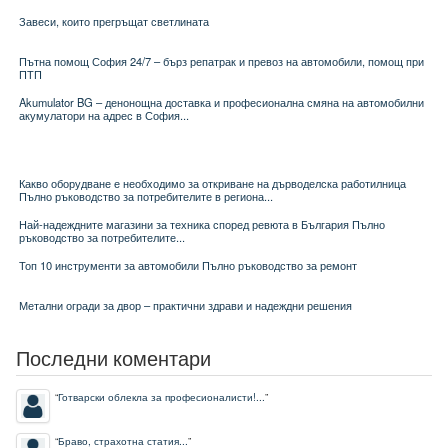
Завеси, които прегръщат светлината
Пътна помощ София 24/7 – бърз репатрак и превоз на автомобили, помощ при
ПТП
Akumulator BG – денонощна доставка и професионална смяна на автомобилни
акумулатори на адрес в София...
Какво оборудване е необходимо за откриване на дърводелска работилница
Пълно ръководство за потребителите в региона...
Най-надеждните магазини за техника според ревюта в България Пълно
ръководство за потребителите...
Топ 10 инструменти за автомобили Пълно ръководство за ремонт
Метални огради за двор – практични здрави и надеждни решения
Последни коментари
“
Готварски облекла за професионалисти!...
”
“
Браво, страхотна статия...
”