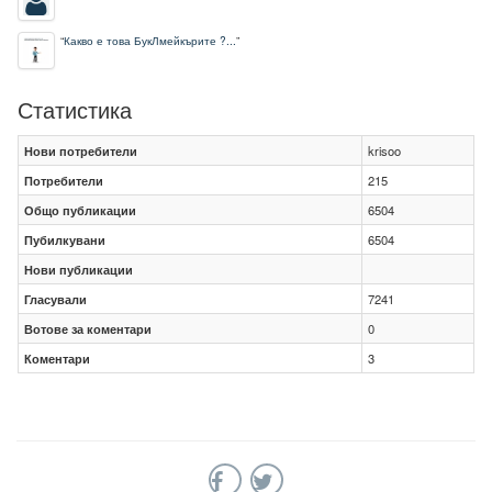
“
Какво е това БукЛмейкърите ?...
”
Статистика
Нови потребители
krisoo
Потребители
215
Общо публикации
6504
Пубилкувани
6504
Нови публикации
Гласували
7241
Вотове за коментари
0
Коментари
3