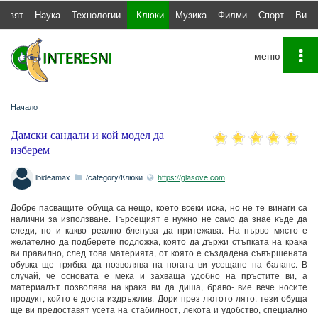
Свят
Наука
Технологии
Клюки
Музика
Филми
Спорт
Виде
To
na
Начало
Дамски сандали и кой модел да
изберем
lbideamax
/category/Клюки
https://glasove.com
Добре пасващите обуща са нещо, което всеки иска, но не те винаги са
налични за използване. Търсещият е нужно не само да знае къде да
следи, но и какво реално бленува да притежава. На първо място е
желателно да подберете подложка, която да държи стъпката на крака
ви правилно, след това материята, от която е създадена съвършената
обувка ще трябва да позволява на ногата ви усещане на баланс. В
случай, че основата е мека и захваща удобно на пръстите ви, а
материалът позволява на крака ви да диша, браво- вие вече носите
продукт, който е доста издръжлив. Дори през лютото лято, тези обуща
ще ви предоставят усета на стабилност, лекота и удобство, специално