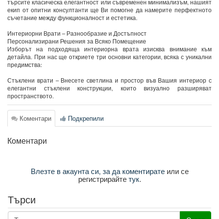
търсите класическа елегантност или съвременен минимализъм, нашият
екип от опитни консултанти ще Ви помогне да намерите перфектното
съчетание между функционалност и естетика.
Интериорни Врати – Разнообразие и Достъпност
Персонализирани Решения за Всяко Помещение
Изборът на подходяща интериорна врата изисква внимание към
детайла. При нас ще откриете три основни категории, всяка с уникални
предимства:
Стъклени врати – Внесете светлина и простор във Вашия интериор с
елегантни стъклени конструкции, които визуално разширяват
пространството.
Коментари
Подкрепили
Коментари
Влезте в акаунта си, за да коментирате
или се
регистрирайте
тук
.
Търси