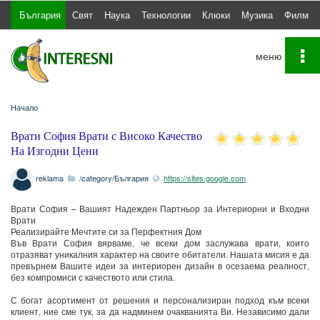
България
Свят
Наука
Технологии
Клюки
Музика
Филми
To
na
Начало
Врати София Врати с Високо Качество
На Изгодни Цени
reklama
/category/България
https://sites.google.com
Врати София – Вашият Надежден Партньор за Интериорни и Входни
Врати
Реализирайте Мечтите си за Перфектния Дом
Във Врати София вярваме, че всеки дом заслужава врати, които
отразяват уникалния характер на своите обитатели. Нашата мисия е да
превърнем Вашите идеи за интериорен дизайн в осезаема реалност,
без компромиси с качеството или стила.
С богат асортимент от решения и персонализиран подход към всеки
клиент, ние сме тук, за да надминем очакванията Ви. Независимо дали