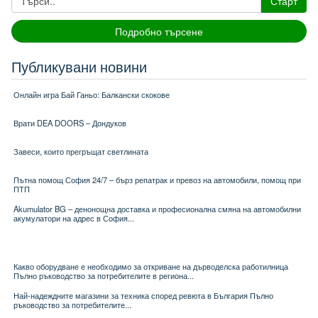
Старт
Подробно търсене
Публикувани новини
Онлайн игра Бай Ганьо: Балкански скокове
Врати DEA DOORS – Дондуков
Завеси, които прегръщат светлината
Пътна помощ София 24/7 – бърз репатрак и превоз на автомобили, помощ при
ПТП
Akumulator BG – денонощна доставка и професионална смяна на автомобилни
акумулатори на адрес в София...
Какво оборудване е необходимо за откриване на дърводелска работилница
Пълно ръководство за потребителите в региона...
Най-надеждните магазини за техника според ревюта в България Пълно
ръководство за потребителите...