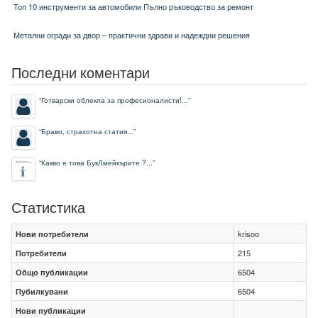
Топ 10 инструменти за автомобили Пълно ръководство за ремонт
Метални огради за двор – практични здрави и надеждни решения
Последни коментари
“
Готварски облекла за професионалисти!...
”
“
Браво, страхотна статия...
”
“
Какво е това БукЛмейкърите ?...
”
Статистика
Нови потребители
krisoo
Потребители
215
Общо публикации
6504
Пубилкувани
6504
Нови публикации