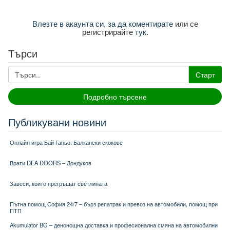
Влезте в акаунта си, за да коментирате
или се
регистрирайте
тук
.
Търси
Старт
Подробно търсене
Публикувани новини
Онлайн игра Бай Ганьо: Балкански скокове
Врати DEA DOORS – Дондуков
Завеси, които прегръщат светлината
Пътна помощ София 24/7 – бърз репатрак и превоз на автомобили, помощ при
ПТП
Akumulator BG – денонощна доставка и професионална смяна на автомобилни