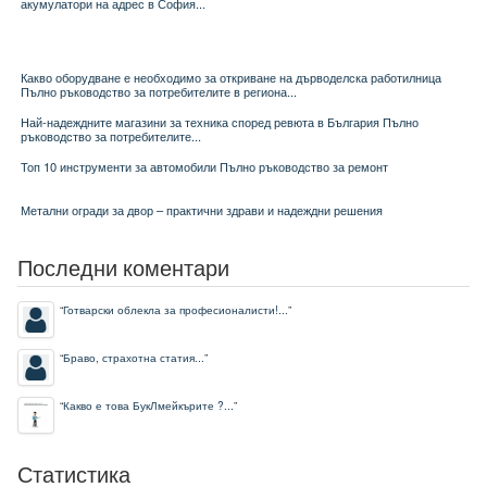
акумулатори на адрес в София...
Какво оборудване е необходимо за откриване на дърводелска работилница
Пълно ръководство за потребителите в региона...
Най-надеждните магазини за техника според ревюта в България Пълно
ръководство за потребителите...
Топ 10 инструменти за автомобили Пълно ръководство за ремонт
Метални огради за двор – практични здрави и надеждни решения
Последни коментари
“
Готварски облекла за професионалисти!...
”
“
Браво, страхотна статия...
”
“
Какво е това БукЛмейкърите ?...
”
Статистика