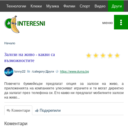
а
Технологии
Клюки
Музика
Филми
Спорт
Видео
Други
To
na
Начало
Залози на живо - какви са
възможностите
tonny22
/category/Други
https://www.duma.bg
Повечето букмейкъри предлагат опция за залози на живо, а
приложенията на компаниите улесняват играчите и те могат директно
да залагат през телефона си. Ето какво ни предлагат мобилните залози
на живо...
Коментари
Подкрепили
Коментари