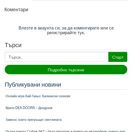
Коментари
Влезте в акаунта си, за да коментирате
или се
регистрирайте
тук
.
Търси
Старт
Подробно търсене
Публикувани новини
Онлайн игра Бай Ганьо: Балкански скокове
Врати DEA DOORS – Дондуков
Завеси, които прегръщат светлината
Пътна помощ София 24/7 – бърз репатрак и превоз на автомобили, помощ при