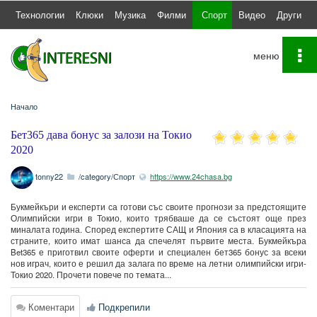
а
Технологии
Клюки
Музика
Филми
Спорт
Видео
Други
To
na
Начало
Бет365 дава бонус за залози на Токио
2020
tonny22
/category/Спорт
https://www.24chasa.bg
Букмейкъри и експерти са готови със своите прогнози за предстоящите
Олимпийски игри в Токио, които трябваше да се състоят още през
миналата година. Според експертите САЩ и Япония са в класацията на
страните, които имат шанса да спечелят първите места. Букмейкъра
Bet365 е приготвил своите оферти и специален бет365 бонус за всеки
нов играч, които е решил да залага по време на летни олимпийски игри-
Токио 2020. Прочети повече по темата...
Коментари
Подкрепили