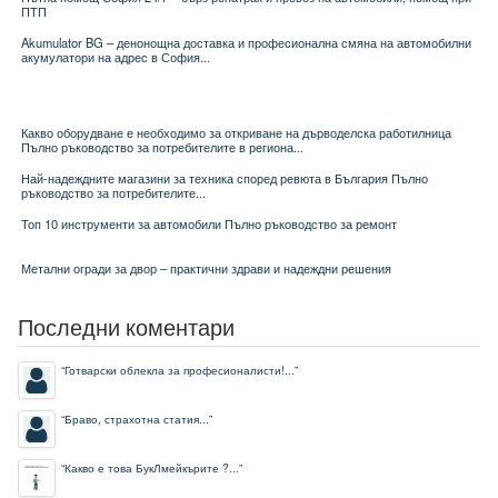
ПТП
Akumulator BG – денонощна доставка и професионална смяна на автомобилни
акумулатори на адрес в София...
Какво оборудване е необходимо за откриване на дърводелска работилница
Пълно ръководство за потребителите в региона...
Най-надеждните магазини за техника според ревюта в България Пълно
ръководство за потребителите...
Топ 10 инструменти за автомобили Пълно ръководство за ремонт
Метални огради за двор – практични здрави и надеждни решения
Последни коментари
“
Готварски облекла за професионалисти!...
”
“
Браво, страхотна статия...
”
“
Какво е това БукЛмейкърите ?...
”