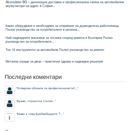
Akumulator BG – денонощна доставка и професионална смяна на автомобилни
акумулатори на адрес в София...
Какво оборудване е необходимо за откриване на дърводелска работилница
Пълно ръководство за потребителите в региона...
Най-надеждните магазини за техника според ревюта в България Пълно
ръководство за потребителите...
Топ 10 инструменти за автомобили Пълно ръководство за ремонт
Метални огради за двор – практични здрави и надеждни решения
Последни коментари
“
Готварски облекла за професионалисти!...
”
“
Браво, страхотна статия...
”
“
Какво е това БукЛмейкърите ?...
”