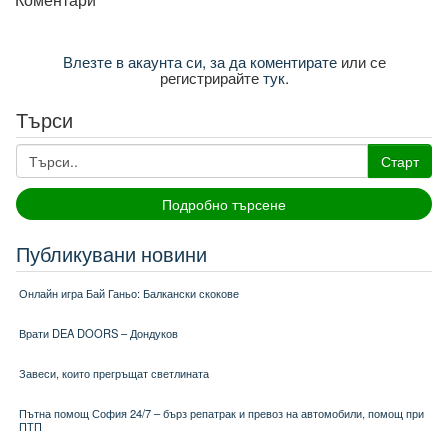
Влезте в акаунта си, за да коментирате
или се
регистрирайте
тук
.
Търси
Старт
Подробно търсене
Публикувани новини
Онлайн игра Бай Ганьо: Балкански скокове
Врати DEA DOORS – Дондуков
Завеси, които прегръщат светлината
Пътна помощ София 24/7 – бърз репатрак и превоз на автомобили, помощ при
ПТП