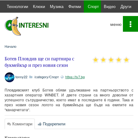
а
Технологии
Клюки
Музика
Филми
Спорт
Видео
Други
To
na
Начало
Ботев Пловдив ще си партнира с
букмейкър и през новия сезон
tonny22
/category/Спорт
https://tv7.bg
Пловдивският клуб Ботев обяви удължаване на партньорството с
хазартния оператор WINBET. И двете страни са много доволни от
успешното сътрудничество, което имат в последните 6 години. Така и
през новия сезон логото на букмейкъра ще бъде на екипите на
"канарчетата".
Коментари
Подкрепили
Коментари